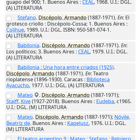
guapo del 900; 1.
Buenos Aires
:
CEAL
,
1968
.
U.I.
: DGL.
(A) LITERATURA
Stefano
.
Discépolo
,
Armando
(1887-1971).
En
: El
grotesco criollo : Discépolo-Cossa; 1.
Buenos Aires
:
Colihue
,
1989
.
U.I.
: DGL. ISBN: 950-581-074-1.
(A) LITERATURA
Babilonia
.
Discépolo
,
Armando
(1887-1971).
En
:
Los políticos; 3.
Buenos Aires
:
CEAL
,
1979
.
U.I.
: DGL.
(A) LITERATURA
Babilonia : Una hora entre criados (1925)
.
Discépolo
,
Armando
(1887-1971).
En
: Teatro
rioplatense (1896-1930).
Caracas
:
Biblioteca
Ayacucho
,
1977
.
U.I.
: DGL. (A) LITERATURA
Mateo
.
Discépolo
,
Armando
(1887-1971);
Staiff, Kive
(1927-2018).
Buenos Aires
:
Eudeba
,
c1965
.
U.I.
: DGL. (M) LITERATURA
Mateo
.
Discépolo
,
Armando
(1887-1971);
Nóvile,
Beatriz de
.
Buenos Aires
:
Kapelusz
,
1976
.
U.I.
: DGL.
(M) LITERATURA
El teatro argentino 9 : Mateo ; Stefano ; Relojero