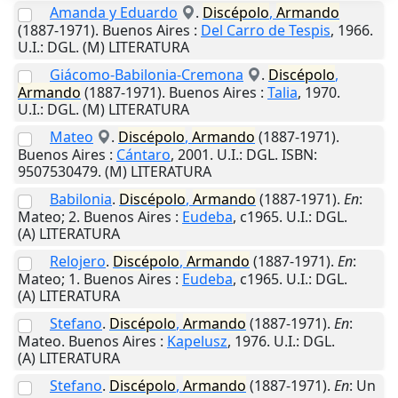
Amanda y Eduardo
.
Discépolo
,
Armando
(1887-1971).
Buenos Aires
:
Del Carro de Tespis
,
1966
.
U.I.
: DGL. (M) LITERATURA
Giácomo-Babilonia-Cremona
.
Discépolo
,
Armando
(1887-1971).
Buenos Aires
:
Talia
,
1970
.
U.I.
: DGL. (M) LITERATURA
Mateo
.
Discépolo
,
Armando
(1887-1971).
Buenos Aires
:
Cántaro
,
2001
.
U.I.
: DGL. ISBN:
9507530479. (M) LITERATURA
Babilonia
.
Discépolo
,
Armando
(1887-1971).
En
:
Mateo; 2.
Buenos Aires
:
Eudeba
,
c1965
.
U.I.
: DGL.
(A) LITERATURA
Relojero
.
Discépolo
,
Armando
(1887-1971).
En
:
Mateo; 1.
Buenos Aires
:
Eudeba
,
c1965
.
U.I.
: DGL.
(A) LITERATURA
Stefano
.
Discépolo
,
Armando
(1887-1971).
En
:
Mateo.
Buenos Aires
:
Kapelusz
,
1976
.
U.I.
: DGL.
(A) LITERATURA
Stefano
.
Discépolo
,
Armando
(1887-1971).
En
: Un