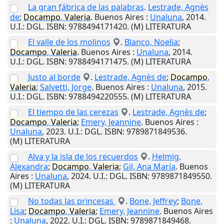
La gran fábrica de las palabras
.
Lestrade, Agnès
de
;
Docampo
,
Valeria
.
Buenos Aires
:
Unaluna
,
2014
.
U.I.
: DGL. ISBN: 9788494171420. (M) LITERATURA
El valle de los molinos
.
Blanco, Noelia
;
Docampo
,
Valeria
.
Buenos Aires
:
Unaluna
,
2014
.
U.I.
: DGL. ISBN: 9788494171475. (M) LITERATURA
Justo al borde
.
Lestrade, Agnès de
;
Docampo
,
Valeria
;
Salvetti, Jorge
.
Buenos Aires
:
Unaluna
,
2015
.
U.I.
: DGL. ISBN: 9788494220555. (M) LITERATURA
El tiempo de las cerezas
.
Lestrade, Agnès de
;
Docampo
,
Valeria
;
Emery, Jeannine
.
Buenos Aires
:
Unaluna
,
2023
.
U.I.
: DGL. ISBN: 9789871849536.
(M) LITERATURA
Alva y la isla de los recuerdos
.
Helmig,
Alexandra
;
Docampo
,
Valeria
;
Gil, Ana María
.
Buenos
Aires
:
Unaluna
,
2024
.
U.I.
: DGL. ISBN: 9789871849550.
(M) LITERATURA
No todas las princesas
.
Bone, Jeffrey
;
Bone,
Lisa
;
Docampo
,
Valeria
;
Emery, Jeannine
.
Buenos Aires
:
Unaluna
,
2022
.
U.I.
: DGL. ISBN: 9789871849468.