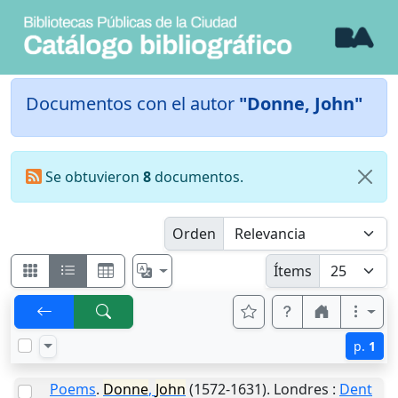
Documentos con el autor
"Donne, John"
Se obtuvieron
8
documentos.
Orden
Ítems
p.
1
Poems
.
Donne
,
John
(1572-1631).
Londres
:
Dent