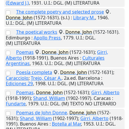
(Edward J.)
,
1931
.
U.I.
: DGL. (M) LITERATURA
The complete poetry and selected prose
.
Donne
,
John
(1572-1631).
(s.l.)
:
Library M.
,
1946
.
U.I.
: DGL. (M) LITERATURA
The poetical works
.
Donne
,
John
(1572-1631).
Edimburgo
:
Apollo Press
,
1779
.
U.I.
: DGL.
(M) LITERATURA
Poemas
.
Donne
,
John
(1572-1631);
Girri,
Alberto
(1918-1991).
Buenos Aires
:
Culturales
Argentinas
,
1963
.
U.I.
: DGL. (M) LITERATURA
Poesía completa
.
Donne
,
John
(1572-1631);
Caracciolo
;
Trejo, César A.
. 2a.ed.
Barcelona
:
Ediciones 29
,
1998
.
U.I.
: DGL. (M) LITERATURA
Poemas
.
Donne
,
John
(1572-1631);
Girri, Alberto
(1918-1991);
Shand, William
(1902-1997).
Caracas
:
Fundarte
,
1979
.
U.I.
: DGL. (M) TEXTO NO LITERARIO
Poemas de John Donne
.
Donne
,
John
(1572-
1631);
Shand, William
(1902-1997);
Girri, Alberto
(1918-
1991).
Buenos Aires
:
Botella al Mar
,
1953
.
U.I.
: DGL.