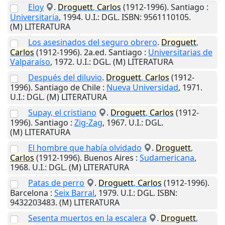
Eloy
.
Droguett
,
Carlos
(1912-1996).
Santiago
:
Universitaria
,
1994
.
U.I.
: DGL. ISBN: 9561110105.
(M) LITERATURA
Los asesinados del seguro obrero
.
Droguett
,
Carlos
(1912-1996). 2a.ed.
Santiago
:
Universitarias de
Valparaíso
,
1972
.
U.I.
: DGL. (M) LITERATURA
Después del diluvio
.
Droguett
,
Carlos
(1912-
1996).
Santiago de Chile
:
Nueva Universidad
,
1971
.
U.I.
: DGL. (M) LITERATURA
Supay, el cristiano
.
Droguett
,
Carlos
(1912-
1996).
Santiago
:
Zig-Zag
,
1967
.
U.I.
: DGL.
(M) LITERATURA
El hombre que había olvidado
.
Droguett
,
Carlos
(1912-1996).
Buenos Aires
:
Sudamericana
,
1968
.
U.I.
: DGL. (M) LITERATURA
Patas de perro
.
Droguett
,
Carlos
(1912-1996).
Barcelona
:
Seix Barral
,
1979
.
U.I.
: DGL. ISBN:
9432203483. (M) LITERATURA
Sesenta muertos en la escalera
.
Droguett
,