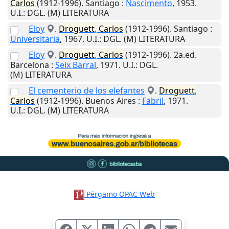
Carlos
(1912-1996).
Santiago
:
Nascimento
,
1953
.
U.I.
: DGL. (M) LITERATURA
Eloy
.
Droguett
,
Carlos
(1912-1996).
Santiago
:
Universitaria
,
1967
.
U.I.
: DGL. (M) LITERATURA
Eloy
.
Droguett
,
Carlos
(1912-1996). 2a.ed.
Barcelona
:
Seix Barral
,
1971
.
U.I.
: DGL.
(M) LITERATURA
El cementerio de los elefantes
.
Droguett
,
Carlos
(1912-1996).
Buenos Aires
:
Fabril
,
1971
.
U.I.
: DGL. (M) LITERATURA
Pérgamo OPAC Web