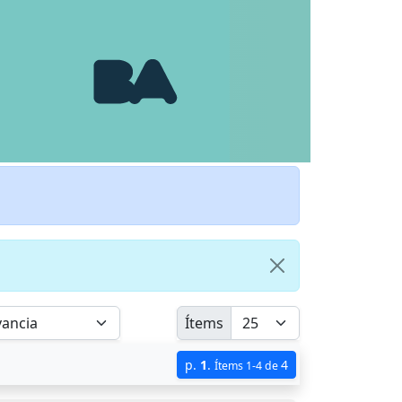
Ítems
p.
1
.
4
Ítems 1-4 de