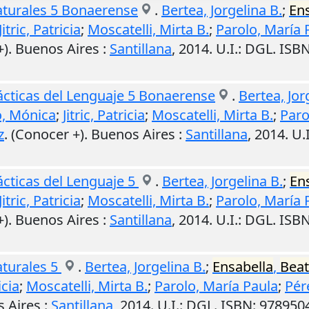
Naturales 5 Bonaerense
.
Bertea, Jorgelina B.
;
En
Jitric, Patricia
;
Moscatelli, Mirta B.
;
Parolo, María 
+).
Buenos Aires
:
Santillana
,
2014
.
U.I.
: DGL. ISB
rácticas del Lenguaje 5 Bonaerense
.
Bertea, Jor
o, Mónica
;
Jitric, Patricia
;
Moscatelli, Mirta B.
;
Paro
z
. (Conocer +).
Buenos Aires
:
Santillana
,
2014
.
U.I
ácticas del Lenguaje 5
.
Bertea, Jorgelina B.
;
En
Jitric, Patricia
;
Moscatelli, Mirta B.
;
Parolo, María 
+).
Buenos Aires
:
Santillana
,
2014
.
U.I.
: DGL. ISB
aturales 5
.
Bertea, Jorgelina B.
;
Ensabella
,
Beat
icia
;
Moscatelli, Mirta B.
;
Parolo, María Paula
;
Pér
 Aires
:
Santillana
,
2014
.
U.I.
: DGL. ISBN: 97895