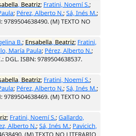
sabella
,
Beatriz
;
Fratini, Noemí S.
;
Paula
;
Pérez, Alberto N.
;
Sá, Inés M.
;
N: 9789504638490. (M) TEXTO NO
gelina B.
;
Ensabella
,
Beatriz
;
Fratini,
lo, María Paula
;
Pérez, Alberto N.
;
.
: DGL. ISBN: 9789504638537.
sabella
,
Beatriz
;
Fratini, Noemí S.
;
Paula
;
Pérez, Alberto N.
;
Sá, Inés M.
;
N: 9789504638469. (M) TEXTO NO
riz
;
Fratini, Noemí S.
;
Gallardo,
ez, Alberto N.
;
Sá, Inés M.
;
Pavicich,
04638490. (M) TEXTO NO LITERARIO