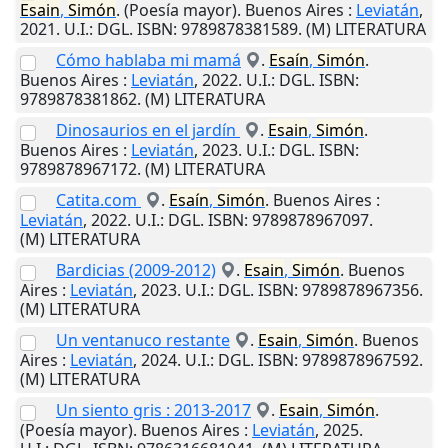
Esain
,
Simón
. (Poesía mayor).
Buenos Aires
:
Leviatán
,
2021
.
U.I.
: DGL. ISBN: 9789878381589. (M) LITERATURA
Cómo hablaba mi mamá
.
Esaín
,
Simón
.
Buenos Aires
:
Leviatán
,
2022
.
U.I.
: DGL. ISBN:
9789878381862. (M) LITERATURA
Dinosaurios en el jardín
.
Esain
,
Simón
.
Buenos Aires
:
Leviatán
,
2023
.
U.I.
: DGL. ISBN:
9789878967172. (M) LITERATURA
Catita.com
.
Esaín
,
Simón
.
Buenos Aires
:
Leviatán
,
2022
.
U.I.
: DGL. ISBN: 9789878967097.
(M) LITERATURA
Bardicias (2009-2012)
.
Esain
,
Simón
.
Buenos
Aires
:
Leviatán
,
2023
.
U.I.
: DGL. ISBN: 9789878967356.
(M) LITERATURA
Un ventanuco restante
.
Esain
,
Simón
.
Buenos
Aires
:
Leviatán
,
2024
.
U.I.
: DGL. ISBN: 9789878967592.
(M) LITERATURA
Un siento gris : 2013-2017
.
Esain
,
Simón
.
(Poesía mayor).
Buenos Aires
:
Leviatán
,
2025
.