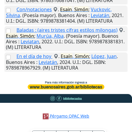
U.I.
: DGL. ISBN: 9786316681041. (M) LITERATURA
Con/notaciones
.
Esain
,
Simón
;
Vuckovic,
Silvina
. (Poesía mayor).
Buenos Aires
:
Leviatán
,
2021
.
U.I.
: DGL. ISBN: 9789878381404. (M) LITERATURA
Baladas : (aires tristes cifras estilos milongas)
.
Esain
,
Simón
;
Murúa, Alba
. (Poesía mayor).
Buenos
Aires
:
Leviatan
,
2022
.
U.I.
: DGL. ISBN: 9789878381831.
(M) LITERATURA
En el día de hoy
.
Esaín
,
Simón
;
López, Juan
.
Buenos Aires
:
Leviatán
,
2024
.
U.I.
: DGL. ISBN:
9789878967929. (M) LITERATURA
Pérgamo OPAC Web