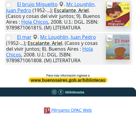
El brujo Miguelito
.
Mc Loughlin,
Juan Pedro
(1952-...);
Escalante
,
Ariel
.
(Casos y cosas del vivir juntos; 9).
Buenos
Aires
:
Hola Chicos
,
2008
.
U.I.
: DGL. ISBN:
9789871061815. (M) LITERATURA
El mar
.
Mc Loughlin, Juan Pedro
(1952-...);
Escalante
,
Ariel
. (Casos y cosas
del vivir juntos; 8).
Buenos Aires
:
Hola
Chicos
,
2008
.
U.I.
: DGL. ISBN:
9789871061808. (M) LITERATURA
Pérgamo OPAC Web