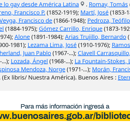
re lo gay desde América Latina
.
Romay, Tomás
eno, Francisco P.
(1852-1919);
Martí, José
(1853-1
Veyga, Francisco de
(1866-1948);
Pedroza, Teófilo
el
(1884-1975);
Gómez Carrillo, Enrique
(1873-192
974);
Alone
(1891-1984);
Arias Trujillo, Bernardo
(
900-1981);
Lezama Lima, José
(1910-1976);
Ramos
herland, Juan Pablo
(1967-...);
Clavell Carrasquill
...);
Lozada, Ángel
(1968-...);
La Fountain-Stokes,
spinosa Mendoza, Norge
(1971-...);
Morán, Franci
. (Ex libris/ Nuestra América).
Buenos Aires
:
Eter