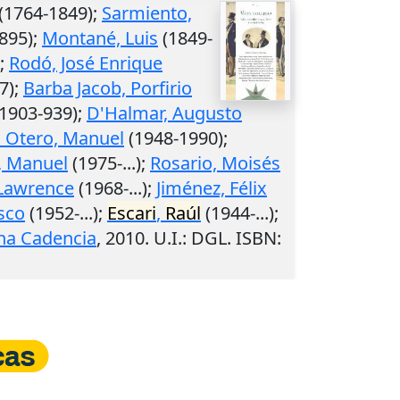
(1764-1849);
Sarmiento,
895);
Montané, Luis
(1849-
;
Rodó, José Enrique
7);
Barba Jacob, Porfirio
1903-939);
D'Halmar, Augusto
 Otero, Manuel
(1948-1990);
o, Manuel
(1975-...);
Rosario, Moisés
 Lawrence
(1968-...);
Jiménez, Félix
sco
(1952-...);
Escari
,
Raúl
(1944-...);
na Cadencia
,
2010
.
U.I.
: DGL. ISBN: