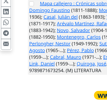
Mapa callejero : Crónicas sob
Domingo Faustino
(1811-1888);
Mor
1936);
Casal, Julián del
(1863-1893);
(1871-1917);
Arévalo Martínez, Rafa
(1883-1942);
Novo, Salvador
(1904-1
(1882-1950);
Montenegro, Carlos
(1
Perlongher, Nestor
(1949-1992);
Sut
Agosto
(1965-...);
Pérez, Pablo
(1966-
(1959-...);
Cabral, Mauro
(1971-...);
E
Link, Daniel
(1959-...);
Quiroga, José
9789871673254. (M) LITERATURA