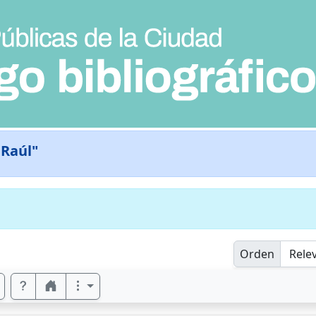
 Raúl"
Orden