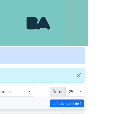
Ítems
p.
1
.
1
Ítems 1-1 de