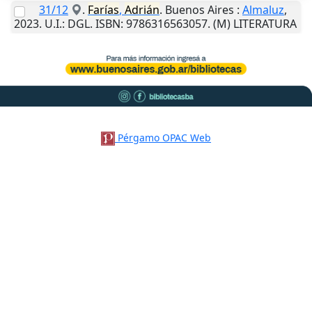
31/12
.
Farías
,
Adrián
.
Buenos Aires
:
Almaluz
,
2023
.
U.I.
: DGL. ISBN: 9786316563057. (M) LITERATURA
Pérgamo OPAC Web