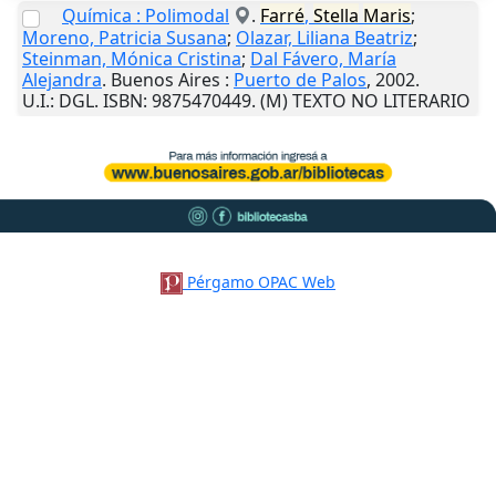
Química : Polimodal
.
Farré
,
Stella
Maris
;
Moreno, Patricia Susana
;
Olazar, Liliana Beatriz
;
Steinman, Mónica Cristina
;
Dal Fávero, María
Alejandra
.
Buenos Aires
:
Puerto de Palos
,
2002
.
U.I.
: DGL. ISBN: 9875470449. (M) TEXTO NO LITERARIO
Pérgamo OPAC Web