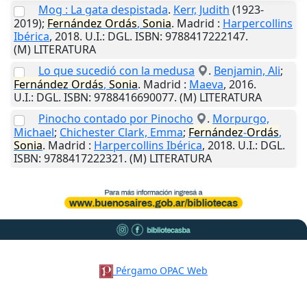
Mog : La gata despistada
.
Kerr, Judith
(1923-
2019);
Fernández
Ordás
,
Sonia
.
Madrid
:
Harpercollins
Ibérica
,
2018
.
U.I.
: DGL. ISBN: 9788417222147.
(M) LITERATURA
Lo que sucedió con la medusa
.
Benjamin, Ali
;
Fernández
Ordás
,
Sonia
.
Madrid
:
Maeva
,
2016
.
U.I.
: DGL. ISBN: 9788416690077. (M) LITERATURA
Pinocho contado por Pinocho
.
Morpurgo,
Michael
;
Chichester Clark, Emma
;
Fernández
-
Ordás
,
Sonia
.
Madrid
:
Harpercollins Ibérica
,
2018
.
U.I.
: DGL.
ISBN: 9788417222321. (M) LITERATURA
Pérgamo OPAC Web