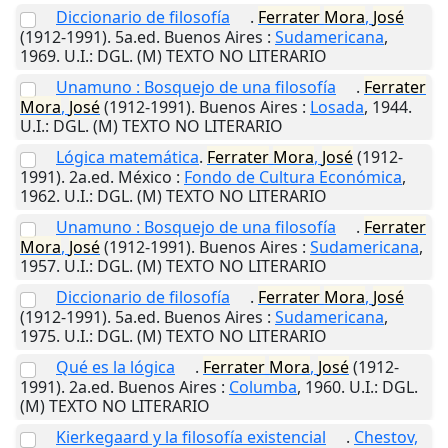
Diccionario de filosofía
.
Ferrater
Mora
,
José
(1912-1991). 5a.ed.
Buenos Aires
:
Sudamericana
,
1969
.
U.I.
: DGL. (M) TEXTO NO LITERARIO
Unamuno : Bosquejo de una filosofía
.
Ferrater
Mora
,
José
(1912-1991).
Buenos Aires
:
Losada
,
1944
.
U.I.
: DGL. (M) TEXTO NO LITERARIO
Lógica matemática
.
Ferrater
Mora
,
José
(1912-
1991). 2a.ed.
México
:
Fondo de Cultura Económica
,
1962
.
U.I.
: DGL. (M) TEXTO NO LITERARIO
Unamuno : Bosquejo de una filosofía
.
Ferrater
Mora
,
José
(1912-1991).
Buenos Aires
:
Sudamericana
,
1957
.
U.I.
: DGL. (M) TEXTO NO LITERARIO
Diccionario de filosofía
.
Ferrater
Mora
,
José
(1912-1991). 5a.ed.
Buenos Aires
:
Sudamericana
,
1975
.
U.I.
: DGL. (M) TEXTO NO LITERARIO
Qué es la lógica
.
Ferrater
Mora
,
José
(1912-
1991). 2a.ed.
Buenos Aires
:
Columba
,
1960
.
U.I.
: DGL.
(M) TEXTO NO LITERARIO
Kierkegaard y la filosofía existencial
.
Chestov,