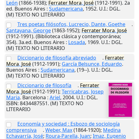
León
(1866-1938);
Ferrater
Mora
,
José
(1912-1991). 2a
ed.
Buenos Aires
:
Sudamericana
,
1952
.
U.I.
: DGL.
(M) TEXTO NO LITERARIO
Tres poetas filósofos, Lucrecio, Dante, Goethe
.
Santayana, George
(1863-1952);
Ferrater
Mora
,
José
(1912-1991). (Biblioteca clásica y contemporánea;
354). 3a.ed.
Buenos Aires
:
Losada
,
1969
.
U.I.
: DGL.
(M) TEXTO NO LITERARIO
Diccionario de filosofía abreviado
.
Ferrater
Mora
,
José
(1912-1991);
García Belsunce, Eduardo
.
Buenos Aires
:
Sudamericana
,
(19--)
.
U.I.
: DGL.
(M) TEXTO NO LITERARIO
Diccionario de filosofía
.
Ferrater
Mora
,
José
(1912-1991);
Terricabras, Josep
Maria
.
Barcelona
:
Ariel
,
2004
.
U.I.
: DGL.
ISBN: 8434487551. (M) TEXTO NO
LITERARIO
Economía y sociedad : Esbozo de sociología
comprensiva
.
Weber, Max
(1864-1920);
Medina
Echavarría, José
;
Roura-Parella, Juan
;
Imaz, Eugenio