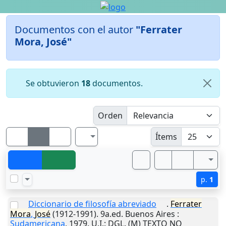
Documentos con el autor
"Ferrater
Mora, José"
Se obtuvieron
18
documentos.
Orden
Ítems
p.
1
Diccionario de filosofía abreviado
.
Ferrater
Mora
,
José
(1912-1991). 9a.ed.
Buenos Aires
:
Sudamericana
,
1979
.
U.I.
: DGL. (M) TEXTO NO