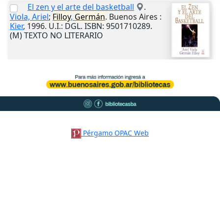
El zen y el arte del basketball
.
Viola, Ariel
;
Filloy
,
Germán
.
Buenos Aires
:
Kier
,
1996
.
U.I.
: DGL. ISBN: 9501710289.
(M) TEXTO NO LITERARIO
Pérgamo OPAC Web