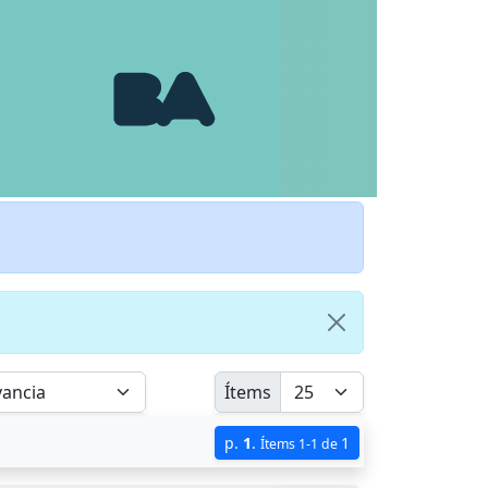
Ítems
p.
1
.
1
Ítems 1-1 de