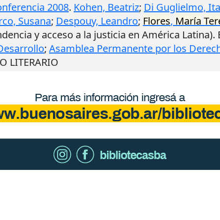
Conferencia 2008
.
Kohen, Beatriz
;
Di Guglielmo, Ita
rco, Susana
;
Despouy, Leandro
;
Flores
,
María
Ter
ndencia y acceso a la justicia en América Latina).
Desarrollo
;
Asamblea Permanente por los Dere
NO LITERARIO