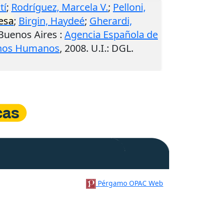
tí
;
Rodríguez, Marcela V.
;
Pelloni,
esa
;
Birgin, Haydeé
;
Gherardi,
Buenos Aires
:
Agencia Española de
chos Humanos
,
2008
.
U.I.
: DGL.
Pérgamo OPAC Web