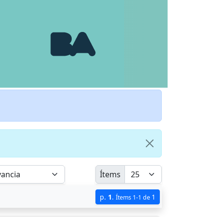
Ítems
p.
1
.
1
Ítems 1-1 de