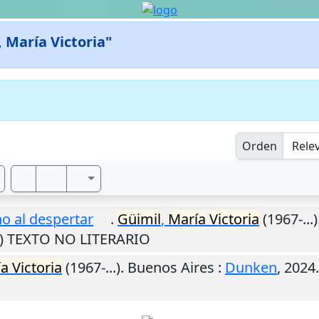
, María Victoria"
Orden
o al despertar
.
Güimil
,
María
Victoria
(1967-...)
M) TEXTO NO LITERARIO
ía
Victoria
(1967-...).
Buenos Aires
:
Dunken
,
2024