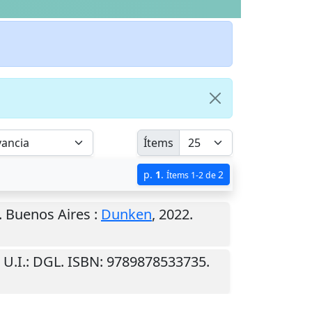
Ítems
p.
1
.
2
Ítems 1-2 de
.
Buenos Aires
:
Dunken
,
2022
.
.
U.I.
: DGL. ISBN: 9789878533735.