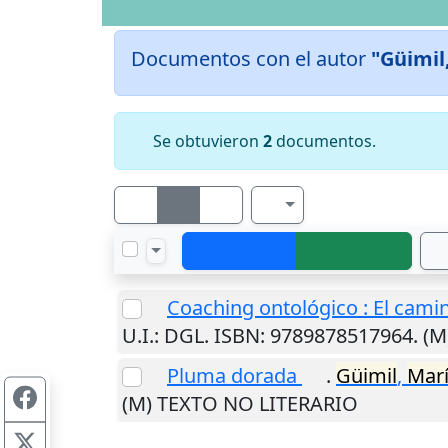
Documentos con el autor
"Güimil
Se obtuvieron
2
documentos.
Coaching ontológico : El camin
U.I.
: DGL. ISBN: 9789878517964. (
Pluma dorada
.
Güimil
,
Mar
(M) TEXTO NO LITERARIO