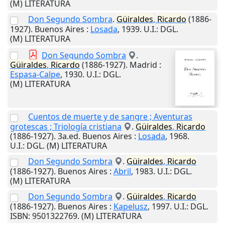
(M) LITERATURA
Don Segundo Sombra
.
Güiraldes
,
Ricardo
(1886-
1927).
Buenos Aires
:
Losada
,
1939
.
U.I.
: DGL.
(M) LITERATURA
Don Segundo Sombra
.
Güiraldes
,
Ricardo
(1886-1927).
Madrid
:
Espasa-Calpe
,
1930
.
U.I.
: DGL.
(M) LITERATURA
Cuentos de muerte y de sangre ; Aventuras
grotescas ; Triología cristiana
.
Güiraldes
,
Ricardo
(1886-1927). 3a.ed.
Buenos Aires
:
Losada
,
1968
.
U.I.
: DGL. (M) LITERATURA
Don Segundo Sombra
.
Güiraldes
,
Ricardo
(1886-1927).
Buenos Aires
:
Abril
,
1983
.
U.I.
: DGL.
(M) LITERATURA
Don Segundo Sombra
.
Güiraldes
,
Ricardo
(1886-1927).
Buenos Aires
:
Kapelusz
,
1997
.
U.I.
: DGL.
ISBN: 9501322769. (M) LITERATURA