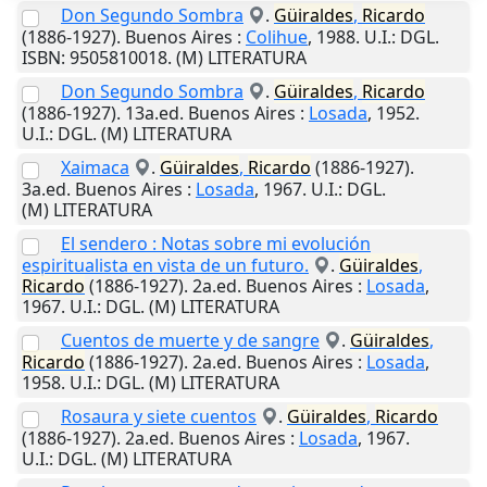
Don Segundo Sombra
.
Güiraldes
,
Ricardo
(1886-1927).
Buenos Aires
:
Colihue
,
1988
.
U.I.
: DGL.
ISBN: 9505810018. (M) LITERATURA
Don Segundo Sombra
.
Güiraldes
,
Ricardo
(1886-1927). 13a.ed.
Buenos Aires
:
Losada
,
1952
.
U.I.
: DGL. (M) LITERATURA
Xaimaca
.
Güiraldes
,
Ricardo
(1886-1927).
3a.ed.
Buenos Aires
:
Losada
,
1967
.
U.I.
: DGL.
(M) LITERATURA
El sendero : Notas sobre mi evolución
espiritualista en vista de un futuro.
.
Güiraldes
,
Ricardo
(1886-1927). 2a.ed.
Buenos Aires
:
Losada
,
1967
.
U.I.
: DGL. (M) LITERATURA
Cuentos de muerte y de sangre
.
Güiraldes
,
Ricardo
(1886-1927). 2a.ed.
Buenos Aires
:
Losada
,
1958
.
U.I.
: DGL. (M) LITERATURA
Rosaura y siete cuentos
.
Güiraldes
,
Ricardo
(1886-1927). 2a.ed.
Buenos Aires
:
Losada
,
1967
.
U.I.
: DGL. (M) LITERATURA