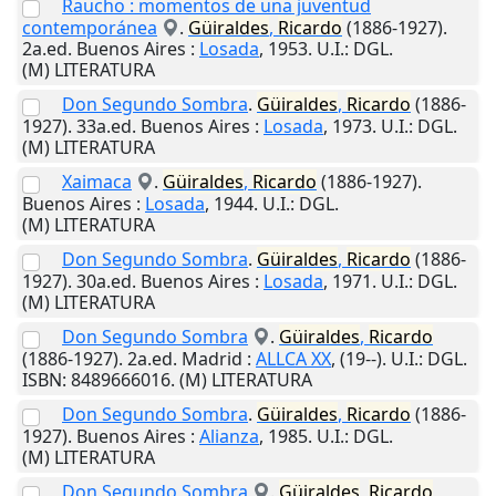
Raucho : momentos de una juventud
contemporánea
.
Güiraldes
,
Ricardo
(1886-1927).
2a.ed.
Buenos Aires
:
Losada
,
1953
.
U.I.
: DGL.
(M) LITERATURA
Don Segundo Sombra
.
Güiraldes
,
Ricardo
(1886-
1927). 33a.ed.
Buenos Aires
:
Losada
,
1973
.
U.I.
: DGL.
(M) LITERATURA
Xaimaca
.
Güiraldes
,
Ricardo
(1886-1927).
Buenos Aires
:
Losada
,
1944
.
U.I.
: DGL.
(M) LITERATURA
Don Segundo Sombra
.
Güiraldes
,
Ricardo
(1886-
1927). 30a.ed.
Buenos Aires
:
Losada
,
1971
.
U.I.
: DGL.
(M) LITERATURA
Don Segundo Sombra
.
Güiraldes
,
Ricardo
(1886-1927). 2a.ed.
Madrid
:
ALLCA XX
,
(19--)
.
U.I.
: DGL.
ISBN: 8489666016. (M) LITERATURA
Don Segundo Sombra
.
Güiraldes
,
Ricardo
(1886-
1927).
Buenos Aires
:
Alianza
,
1985
.
U.I.
: DGL.
(M) LITERATURA
Don Segundo Sombra
.
Güiraldes
,
Ricardo