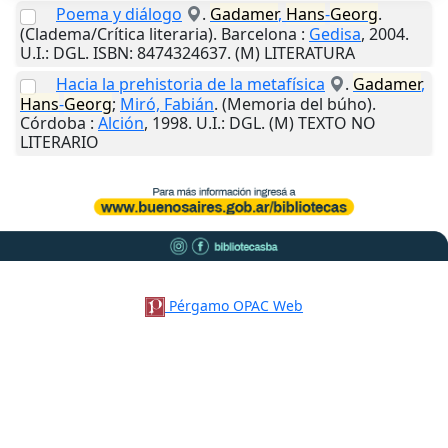
Poema y diálogo
.
Gadamer
,
Hans
-
Georg
.
(Cladema/Crítica literaria).
Barcelona
:
Gedisa
,
2004
.
U.I.
: DGL. ISBN: 8474324637. (M) LITERATURA
Hacia la prehistoria de la metafísica
.
Gadamer
,
Hans
-
Georg
;
Miró, Fabián
. (Memoria del búho).
Córdoba
:
Alción
,
1998
.
U.I.
: DGL. (M) TEXTO NO
LITERARIO
Pérgamo OPAC Web