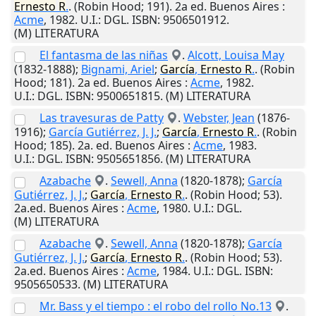
Ernesto
R
.
. (Robin Hood; 191). 2a ed.
Buenos Aires
:
Acme
,
1982
.
U.I.
: DGL. ISBN: 9506501912.
(M) LITERATURA
El fantasma de las niñas
.
Alcott, Louisa May
(1832-1888);
Bignami, Ariel
;
García
,
Ernesto
R
.
. (Robin
Hood; 181). 2a ed.
Buenos Aires
:
Acme
,
1982
.
U.I.
: DGL. ISBN: 9500651815. (M) LITERATURA
Las travesuras de Patty
.
Webster, Jean
(1876-
1916);
García Gutiérrez, J. J.
;
García
,
Ernesto
R
.
. (Robin
Hood; 185). 2a. ed.
Buenos Aires
:
Acme
,
1983
.
U.I.
: DGL. ISBN: 9505651856. (M) LITERATURA
Azabache
.
Sewell, Anna
(1820-1878);
García
Gutiérrez, J. J.
;
García
,
Ernesto
R
.
. (Robin Hood; 53).
2a.ed.
Buenos Aires
:
Acme
,
1980
.
U.I.
: DGL.
(M) LITERATURA
Azabache
.
Sewell, Anna
(1820-1878);
García
Gutiérrez, J. J.
;
García
,
Ernesto
R
.
. (Robin Hood; 53).
2a.ed.
Buenos Aires
:
Acme
,
1984
.
U.I.
: DGL. ISBN:
9505650533. (M) LITERATURA
Mr. Bass y el tiempo : el robo del rollo No.13
.