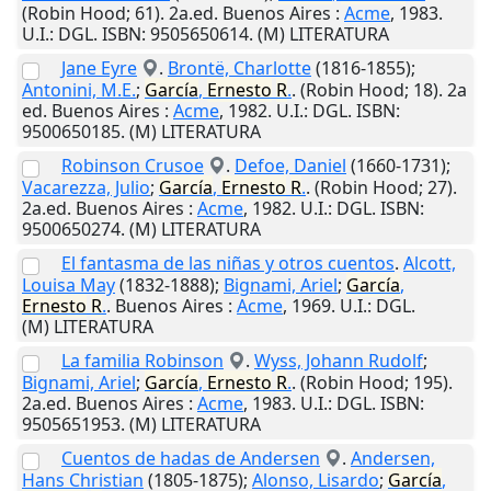
(Robin Hood; 61). 2a.ed.
Buenos Aires
:
Acme
,
1983
.
U.I.
: DGL. ISBN: 9505650614. (M) LITERATURA
Jane Eyre
.
Brontë, Charlotte
(1816-1855);
Antonini, M.E.
;
García
,
Ernesto
R
.
. (Robin Hood; 18). 2a
ed.
Buenos Aires
:
Acme
,
1982
.
U.I.
: DGL. ISBN:
9500650185. (M) LITERATURA
Robinson Crusoe
.
Defoe, Daniel
(1660-1731);
Vacarezza, Julio
;
García
,
Ernesto
R
.
. (Robin Hood; 27).
2a.ed.
Buenos Aires
:
Acme
,
1982
.
U.I.
: DGL. ISBN:
9500650274. (M) LITERATURA
El fantasma de las niñas y otros cuentos
.
Alcott,
Louisa May
(1832-1888);
Bignami, Ariel
;
García
,
Ernesto
R
.
.
Buenos Aires
:
Acme
,
1969
.
U.I.
: DGL.
(M) LITERATURA
La familia Robinson
.
Wyss, Johann Rudolf
;
Bignami, Ariel
;
García
,
Ernesto
R
.
. (Robin Hood; 195).
2a.ed.
Buenos Aires
:
Acme
,
1983
.
U.I.
: DGL. ISBN:
9505651953. (M) LITERATURA
Cuentos de hadas de Andersen
.
Andersen,
Hans Christian
(1805-1875);
Alonso, Lisardo
;
García
,