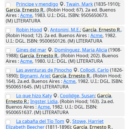
Principe y mendigo
.
Twain, Mark
(1835-1910);
García
,
Ernesto
R
.
. (Robin Hood; 67). 2a ed.
Buenos
Aires
:
Acme
,
1983
.
U.I.
: DGL. ISBN: 9505650673.
(M) LITERATURA
Robin Hood
.
Antonini, M.E.
;
García
,
Ernesto
R
.
.
(Robin Hood; 12). 2a ed.
Buenos Aires
:
Acme
,
1982
.
U.I.
: DGL. ISBN: 9500650126. (M) LITERATURA
Gines del mar
.
Domínguez, Maria Alicia
(1908-
1988);
García
,
Ernesto
R
.
. (Robin Hood; 202).
Buenos
Aires
:
Acme
,
1980
.
U.I.
: DGL. (M) LITERATURA
Las aventuras de Pinocho
.
Collodi, Carlo
(1826-
1890);
Bignami, Ariel
;
García
,
Ernesto
R
.
. (Robin Hood;
164). 2a.ed.
Buenos Aires
:
Acme
,
1982
.
U.I.
: DGL. ISBN:
9500651645. (M) LITERATURA
Lo que hizo Katy
.
Coolidge, Susan
;
García
,
Ernesto
R
.
;
Ingster, Lidia
. (Robin Hood; 163). 2a.ed.
Buenos Aires
:
Acme
,
1982
.
U.I.
: DGL. ISBN:
9500651637. (M) LITERATURA
La cabaña del Tío Tom
.
Stowe, Harriet
Elizabeth Beecher
(1811-1896);
García
,
Ernesto
R
.
.