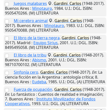
Juegos malabares
.
Gardini
,
Carlos
(1948-2017).
Buenos Aires
:
Minotauro
,
1984
.
U.I.
: DGL. ISBN:
9505470266. (M) LITERATURA
Mi cerebro animal
.
Gardini
,
Carlos
(1948-
2017).
Buenos Aires
:
Minotauro
,
1983
.
U.I.
: DGL. ISBN:
9505470088. (M) LITERATURA
El libro de la tierra negra
.
Gardini
,
Carlos
(1948-
2017).
Madrid
:
Equipo Sirius
,
2001
.
U.I.
: DGL. ISBN:
8495495058. (M) LITERATURA
El libro de la tribu
.
Gardini
,
Carlos
(1948-2017).
Buenos Aires
:
Abismo
,
2001
.
U.I.
: DGL. ISBN:
98710700102. (M) LITERATURA
Sinfonía cero
.
Gardini
,
Carlos
(1948-2017).
En
: La
ciencia ficción en la Argentina : antología crítica; 8.
Buenos Aires
:
Eudeba
,
1985
.
U.I.
: DGL. (A) LITERATURA
Fuerza de ocupación
.
Gardini
,
Carlos
(1948-2017).
En
: Lo fantástico : Cuentos de realidad e imaginación;
7.
Buenos Aires
:
Instituto Movilizador de Fondos
Cooperativos
,
1993
.
U.I.
: DGL. (A) LITERATURA