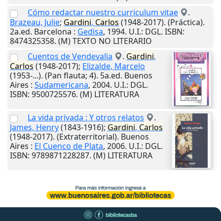
Cómo redactar nuestro curriculum vitae
.
Brazeau, Julie
;
Gardini
,
Carlos
(1948-2017). (Práctica).
2a.ed.
Barcelona
:
Gedisa
,
1994
.
U.I.
: DGL. ISBN:
8474325358. (M) TEXTO NO LITERARIO
Cuentos de Vendevalia
.
Gardini
,
Carlos
(1948-2017);
Elizalde, Marcelo
(1953-...). (Pan flauta; 4). 5a.ed.
Buenos
Aires
:
Sudamericana
,
2004
.
U.I.
: DGL.
ISBN: 9500725576. (M) LITERATURA
La vida privada : Y otros relatos
.
James, Henry
(1843-1916);
Gardini
,
Carlos
(1948-2017). (Extraterritorial).
Buenos
Aires
:
El Cuenco de Plata
,
2006
.
U.I.
: DGL.
ISBN: 9789871228287. (M) LITERATURA