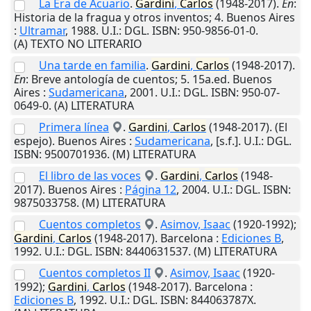
La Era de Acuario
.
Gardini
,
Carlos
(1948-2017).
En
:
Historia de la fragua y otros inventos; 4.
Buenos Aires
:
Ultramar
,
1988
.
U.I.
: DGL. ISBN: 950-9856-01-0.
(A) TEXTO NO LITERARIO
Una tarde en familia
.
Gardini
,
Carlos
(1948-2017).
En
: Breve antología de cuentos; 5. 15a.ed.
Buenos
Aires
:
Sudamericana
,
2001
.
U.I.
: DGL. ISBN: 950-07-
0649-0. (A) LITERATURA
Primera línea
.
Gardini
,
Carlos
(1948-2017). (El
espejo).
Buenos Aires
:
Sudamericana
,
[s.f.]
.
U.I.
: DGL.
ISBN: 9500701936. (M) LITERATURA
El libro de las voces
.
Gardini
,
Carlos
(1948-
2017).
Buenos Aires
:
Página 12
,
2004
.
U.I.
: DGL. ISBN:
9875033758. (M) LITERATURA
Cuentos completos
.
Asimov, Isaac
(1920-1992);
Gardini
,
Carlos
(1948-2017).
Barcelona
:
Ediciones B
,
1992
.
U.I.
: DGL. ISBN: 8440631537. (M) LITERATURA
Cuentos completos II
.
Asimov, Isaac
(1920-
1992);
Gardini
,
Carlos
(1948-2017).
Barcelona
:
Ediciones B
,
1992
.
U.I.
: DGL. ISBN: 844063787X.