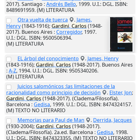
2017).
Santiago
:
Andrés Bello
,
1999
.
U.I.
: DGL. ISBN:
8489691959. (M) LITERATURA
Otra vuelta de tuerca
.
James,
Henry
(1843-1916);
Gardini
,
Carlos
(1948-
2017).
Buenos Aires
:
Corregidor
,
1997
.
U.I.
: DGL. ISBN: 9500506394.
(M) LITERATURA
EL árbol del conocimiento
.
James, Henry
(1843-1916);
Gardini
,
Carlos
(1948-2017).
Buenos Aires
:
A-Z
,
1994
.
U.I.
: DGL. ISBN: 9505340206.
(M) LITERATURA
Juicios salomónicos :las limitaciones de la
racionalidad como principio de decisión
.
Elster, Jon
;
Gardini
,
Carlos
(1948-2017). (Cladema/Filosofía).
Barcelona
:
Gedisa
,
1999
.
U.I.
: DGL. ISBN: 8474324157.
(M) TEXTO NO LITERARIO
Memorias para Paul de Man
.
Derrida, Jacques
(1930-2004);
Gardini
,
Carlos
(1948-2017).
(Cladema/Filosofía). 2a.ed.
Barcelona
:
Gedisa
,
1998
.
U.I.
: DGL. ISBN: 8474323355. (M) TEXTO NO LITERARIO