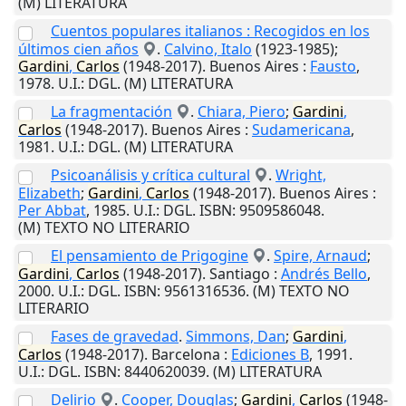
(M) LITERATURA
Cuentos populares italianos : Recogidos en los
últimos cien años
.
Calvino, Italo
(1923-1985);
Gardini
,
Carlos
(1948-2017).
Buenos Aires
:
Fausto
,
1978
.
U.I.
: DGL. (M) LITERATURA
La fragmentación
.
Chiara, Piero
;
Gardini
,
Carlos
(1948-2017).
Buenos Aires
:
Sudamericana
,
1981
.
U.I.
: DGL. (M) LITERATURA
Psicoanálisis y crítica cultural
.
Wright,
Elizabeth
;
Gardini
,
Carlos
(1948-2017).
Buenos Aires
:
Per Abbat
,
1985
.
U.I.
: DGL. ISBN: 9509586048.
(M) TEXTO NO LITERARIO
El pensamiento de Prigogine
.
Spire, Arnaud
;
Gardini
,
Carlos
(1948-2017).
Santiago
:
Andrés Bello
,
2000
.
U.I.
: DGL. ISBN: 9561316536. (M) TEXTO NO
LITERARIO
Fases de gravedad
.
Simmons, Dan
;
Gardini
,
Carlos
(1948-2017).
Barcelona
:
Ediciones B
,
1991
.
U.I.
: DGL. ISBN: 8440620039. (M) LITERATURA
Delirio
.
Cooper, Douglas
;
Gardini
,
Carlos
(1948-