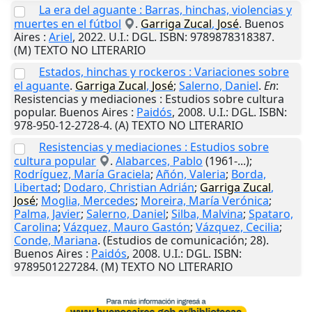
La era del aguante : Barras, hinchas, violencias y
muertes en el fútbol
.
Garriga
Zucal
,
José
.
Buenos
Aires
:
Ariel
,
2022
.
U.I.
: DGL. ISBN: 9789878318387.
(M) TEXTO NO LITERARIO
Estados, hinchas y rockeros : Variaciones sobre
el aguante
.
Garriga
Zucal
,
José
;
Salerno, Daniel
.
En
:
Resistencias y mediaciones : Estudios sobre cultura
popular.
Buenos Aires
:
Paidós
,
2008
.
U.I.
: DGL. ISBN:
978-950-12-2728-4. (A) TEXTO NO LITERARIO
Resistencias y mediaciones : Estudios sobre
cultura popular
.
Alabarces, Pablo
(1961-...);
Rodríguez, María Graciela
;
Añón, Valeria
;
Borda,
Libertad
;
Dodaro, Christian Adrián
;
Garriga
Zucal
,
José
;
Moglia, Mercedes
;
Moreira, María Verónica
;
Palma, Javier
;
Salerno, Daniel
;
Silba, Malvina
;
Spataro,
Carolina
;
Vázquez, Mauro Gastón
;
Vázquez, Cecilia
;
Conde, Mariana
. (Estudios de comunicación; 28).
Buenos Aires
:
Paidós
,
2008
.
U.I.
: DGL. ISBN:
9789501227284. (M) TEXTO NO LITERARIO