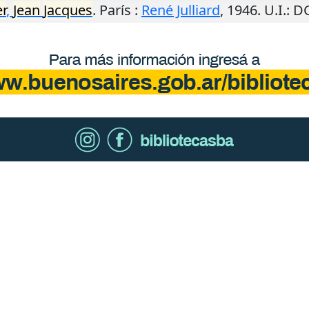
r
,
Jean
Jacques
.
París
:
René Julliard
,
1946
.
U.I.
: D