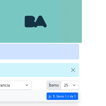
Ítems
p.
1
.
1
Ítems 1-1 de