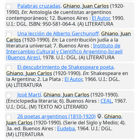
Palabras cruzadas
.
Ghiano
,
Juan
Carlos
(1920-
1990).
En
: Antología de cuentistas argentinos
contemporáneos; 12.
Buenos Aires
:
El Autor
,
1990
.
U.I.
: DGL. ISBN: 950-581-064-4. (A) LITERATURA
Una lección de Alberto Gerchunoff
.
Ghiano
,
Juan
Carlos
(1920-1990).
En
: La contribución judía a la
literatura universal; 7.
Buenos Aires
:
Instituto de
Intercambio Cultural y Científico Argentino-Israelí
(Buenos Aires)
,
1978
.
U.I.
: DGL. (A) LITERATURA
El descubrimiento de Shakespeare poeta
.
Ghiano
,
Juan
Carlos
(1920-1990).
En
: Shakespeare en
la Argentina; 2.
La Plata
:
El Autor
,
1966
.
U.I.
: DGL.
(A) LITERATURA
José Martí
.
Ghiano
,
Juan
Carlos
(1920-1990).
(Enciclopedia literaria; 6).
Buenos Aires
:
CEAL
,
1967
.
U.I.
: DGL. (M) TEXTO NO LITERARIO
26 poetas argentinos (1810-1920)
.
Ghiano
,
Juan
Carlos
(1920-1990). (Serie del Siglo y Medio; 4).
3a. ed.
Buenos Aires
:
Eudeba
,
1964
.
U.I.
: DGL.
(M) LITERATURA