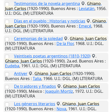
Testimonios de la novela argentina
.
Ghiano
,
Juan
Carlos
(1920-1990).
Buenos Aires
:
Leviatán
,
1956
.
U.I.
: DGL. (M) LITERATURA
Días en el pueblo : Historias y noticias
.
Ghiano
,
Juan
Carlos
(1920-1990).
Buenos Aires
:
Emecé
,
1968
.
U.I.
: DGL. (M) LITERATURA
Ceremonias de la soledad
.
Ghiano
,
Juan
Carlos
(1920-1990).
Buenos Aires
:
De la Flor
,
1968
.
U.I.
: DGL.
(M) LITERATURA
Veintiseis poetas argentinos (1810-1920)
.
Ghiano
,
Juan
Carlos
(1920-1990). 2a.ed.
Buenos Aires
:
Eudeba
,
1961
.
U.I.
: DGL. (M) LITERATURA
Antiyer
.
Ghiano
,
Juan
Carlos
(1920-1990).
Buenos Aires
:
Talia
,
1966
.
U.I.
: DGL. (M) LITERATURA
De traidores y finados
.
Ghiano
,
Juan
Carlos
(1920-1990).
México
:
Joaquín Mortíz
,
1972
.
U.I.
: DGL.
(M) LITERATURA
Los géneros literarios
.
Ghiano
,
Juan
Carlos
(1920-1990).
Buenos Aires
:
Nova
,
1961
.
U.I.
: DGL.