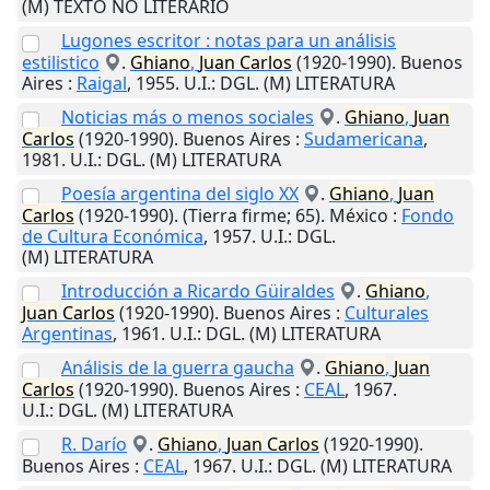
(M) TEXTO NO LITERARIO
Lugones escritor : notas para un análisis
estilistico
.
Ghiano
,
Juan
Carlos
(1920-1990).
Buenos
Aires
:
Raigal
,
1955
.
U.I.
: DGL. (M) LITERATURA
Noticias más o menos sociales
.
Ghiano
,
Juan
Carlos
(1920-1990).
Buenos Aires
:
Sudamericana
,
1981
.
U.I.
: DGL. (M) LITERATURA
Poesía argentina del siglo XX
.
Ghiano
,
Juan
Carlos
(1920-1990). (Tierra firme; 65).
México
:
Fondo
de Cultura Económica
,
1957
.
U.I.
: DGL.
(M) LITERATURA
Introducción a Ricardo Güiraldes
.
Ghiano
,
Juan
Carlos
(1920-1990).
Buenos Aires
:
Culturales
Argentinas
,
1961
.
U.I.
: DGL. (M) LITERATURA
Análisis de la guerra gaucha
.
Ghiano
,
Juan
Carlos
(1920-1990).
Buenos Aires
:
CEAL
,
1967
.
U.I.
: DGL. (M) LITERATURA
R. Darío
.
Ghiano
,
Juan
Carlos
(1920-1990).
Buenos Aires
:
CEAL
,
1967
.
U.I.
: DGL. (M) LITERATURA