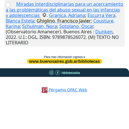
Miradas interdisciplinarias para un acercamiento
a las problemáticas del abuso sexual en las infancias
y adolescencias
.
Granica, Adriana
;
Escurra Vera,
Blanca Estela
;
Ghiglino
,
Francisco
Javier
;
Cousture,
Karina
;
Schulman, Nora
;
Sotolano, Oscar
.
(Observatorio Amanecer).
Buenos Aires
:
Dunken
,
2022
.
U.I.
: DGL. ISBN: 9789878526072. (M) TEXTO NO
LITERARIO
Pérgamo OPAC Web