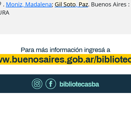
.
Moniz, Madalena
;
Gil
Soto
,
Paz
.
Buenos Aires
:
TURA