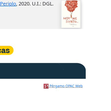
Periplo
,
2020
.
U.I.
: DGL.
Pérgamo OPAC Web