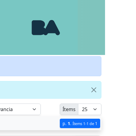
Ítems
p.
1
.
1
Ítems 1-1 de