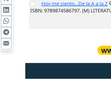
Hoy me siento...De la A a la Z
ISBN: 9789874586797. (M) LITERA