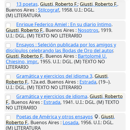
13 poetas
.
Giusti
,
Roberto
F
.
;
Giusti
,
Roberto
F
.
.
Buenos Aires
:
Stilcograf
,
1958
.
U.I.
: DGL.
(M) LITERATURA
Enrique Federico Amiel : En su diario íntimo
.
Giusti
,
Roberto
F
.
.
Buenos Aires
:
Nosotros
,
1919
.
U.I.
: DGL. (M) TEXTO NO LITERARIO
Ensayos : Seleción publicada por los amigos y
discípulos celebrando las Bodas de Oro del autor
.
Giusti
,
Roberto
F
.
.
Buenos Aires
:
Bartolomé U.
Chiesino, impr.
,
1955
.
U.I.
: DGL. (M) TEXTO NO
LITERARIO
Gramática y ejercicios del idioma 3
.
Giusti
,
Roberto
F
.
. 12a.ed.
Buenos Aires
:
Estrada
,
(19--)
.
U.I.
: DGL. (M) TEXTO NO LITERARIO
Gramática y ejercicios de idioma
.
Giusti
,
Roberto
F
.
.
Buenos Aires
:
Estrada
,
1941
.
U.I.
: DGL. (M) TEXTO
NO LITERARIO
Poetas de América y otros ensayos
.
Giusti
,
Roberto
F
.
.
Buenos Aires
:
Losada
,
1956
.
U.I.
: DGL.
(M) LITERATURA