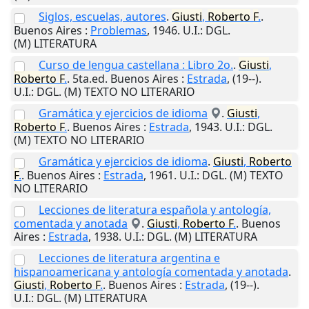
Siglos, escuelas, autores
.
Giusti
,
Roberto
F
.
.
Buenos Aires
:
Problemas
,
1946
.
U.I.
: DGL.
(M) LITERATURA
Curso de lengua castellana : Libro 2o.
.
Giusti
,
Roberto
F
.
. 5ta.ed.
Buenos Aires
:
Estrada
,
(19--)
.
U.I.
: DGL. (M) TEXTO NO LITERARIO
Gramática y ejercicios de idioma
.
Giusti
,
Roberto
F
.
.
Buenos Aires
:
Estrada
,
1943
.
U.I.
: DGL.
(M) TEXTO NO LITERARIO
Gramática y ejercicios de idioma
.
Giusti
,
Roberto
F
.
.
Buenos Aires
:
Estrada
,
1961
.
U.I.
: DGL. (M) TEXTO
NO LITERARIO
Lecciones de literatura española y antología,
comentada y anotada
.
Giusti
,
Roberto
F
.
.
Buenos
Aires
:
Estrada
,
1938
.
U.I.
: DGL. (M) LITERATURA
Lecciones de literatura argentina e
hispanoamericana y antología comentada y anotada
.
Giusti
,
Roberto
F
.
.
Buenos Aires
:
Estrada
,
(19--)
.
U.I.
: DGL. (M) LITERATURA