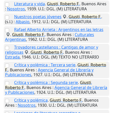
Literatura y vida
.
Giusti
,
Roberto
F
.
.
Buenos Aires
:
Nosotros
,
1939
.
U.I.
: DGL. (M) LITERATURA
Nuestros poetas jóvenes
.
Giusti
,
Roberto
F
.
.
(s.l.)
:
Albasio
,
1912
.
U.I.
: DGL. (M) LITERATURA
Rafael Alberto Arrieta : Argentinos en las letras
.
Giusti
,
Roberto
F
.
.
Buenos Aires
:
Culturales
Argentinas
,
1962
.
U.I.
: DGL. (M) LITERATURA
Trovadores castellanos : Cantigas de amor y
religiosas
.
Giusti
,
Roberto
F
.
.
Buenos Aires
:
Estrada
,
1946
.
U.I.
: DGL. (M) TEXTO NO LITERARIO
Crítica y polémica : Tercera serie
.
Giusti
,
Roberto
F
.
.
Buenos Aires
:
Agencia General de Librería y
Publicaciones
,
1927
.
U.I.
: DGL. (M) LITERATURA
Crítica y polémica : Segunda serie
.
Giusti
,
Roberto
F
.
.
Buenos Aires
:
Agencia General de Librería
y Publicaciones
,
1924
.
U.I.
: DGL. (M) LITERATURA
Crítica y polémica
.
Giusti
,
Roberto
F
.
.
Buenos
Aires
:
Nosotros
,
1930
.
U.I.
: DGL. (M) LITERATURA