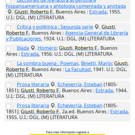
Lecciones de literatura argentina e
hispanoamericana y antología comentada y anotada
.
Giusti
,
Roberto
F
.
.
Buenos Aires
:
Estrada
,
1955
.
U.I.
: DGL. (M) LITERATURA
Crítica y polémica : Segunda serie
.
Giusti
,
Roberto
F
.
.
Buenos Aires
:
Agencia General de Librería
y Publicaciones
,
1924
.
U.I.
: DGL. (M) LITERATURA
Ilíada
.
Homero
;
Giusti
,
Roberto
F
.
.
Buenos
Aires
:
Estrada
,
1956
.
U.I.
: DGL. (M) LITERATURA
La sombra buena : Poemas
.
Binetti, Mario
;
Giusti
,
Roberto
F
.
.
Buenos Aires
:
La Facultad
,
1941
.
U.I.
: DGL.
(M) LITERATURA
Prosa literaria
.
Echeverría, Esteban
(1805-
1851);
Giusti
,
Roberto
F
.
.
Buenos Aires
:
Estrada
,
1944
.
U.I.
: DGL. (M) LITERATURA
Prosa literaria
.
Echeverría, Esteban
(1805-
1851);
Giusti
,
Roberto
F
.
. 2a.ed.
Buenos Aires
:
Estrada
,
1955
.
U.I.
: DGL. (M) LITERATURA