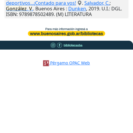
deportivos...¡Contado para vos!
.
Salvador, C.
;
González
,
V
.
.
Buenos Aires
:
Dunken
,
2019
.
U.I.
: DGL.
ISBN: 9789878502489. (M) LITERATURA
Pérgamo OPAC Web