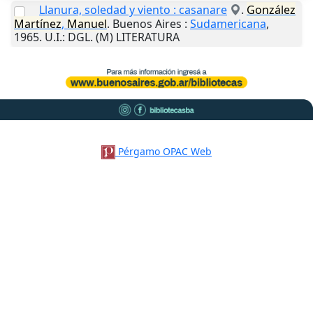
Llanura, soledad y viento : casanare
.
González
Martínez
,
Manuel
.
Buenos Aires
:
Sudamericana
,
1965
.
U.I.
: DGL. (M) LITERATURA
Pérgamo OPAC Web