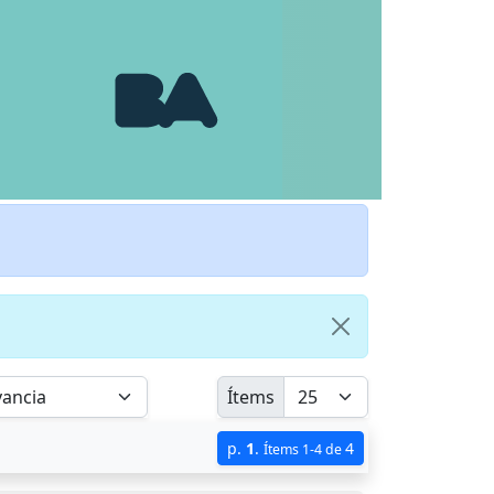
Ítems
p.
1
.
4
Ítems 1-4 de