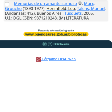
Memorias de un amante sarnoso
.
Marx,
Groucho
(1890-1977);
Hershfield
,
Leo
;
Talens, Manuel
.
(Andanzas; 412).
Buenos Aires
:
Tusquets
,
2005
.
U.I.
: DGL. ISBN: 9871210248. (M) LITERATURA
Pérgamo OPAC Web