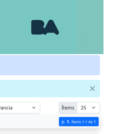
Ítems
p.
1
.
1
Ítems 1-1 de