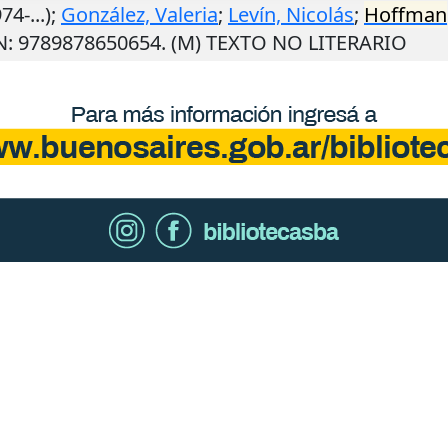
74-...);
González, Valeria
;
Levín, Nicolás
;
Hoffman
BN: 9789878650654. (M) TEXTO NO LITERARIO