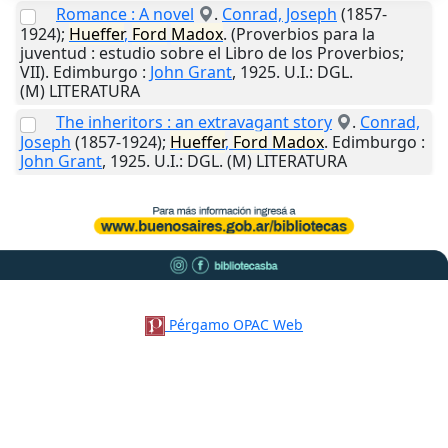
Romance : A novel
.
Conrad, Joseph
(1857-
1924);
Hueffer
,
Ford
Madox
. (Proverbios para la
juventud : estudio sobre el Libro de los Proverbios;
VII).
Edimburgo
:
John Grant
,
1925
.
U.I.
: DGL.
(M) LITERATURA
The inheritors : an extravagant story
.
Conrad,
Joseph
(1857-1924);
Hueffer
,
Ford
Madox
.
Edimburgo
:
John Grant
,
1925
.
U.I.
: DGL. (M) LITERATURA
Pérgamo OPAC Web