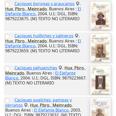
Caciques borogas y araucanos
.
Hux
,
Pbro
.,
Meinrado
.
Buenos Aires
:
El
Elefante Blanco
,
2004
.
U.I.
: DGL. ISBN:
9879223675. (M) TEXTO NO LITERARIO
Caciques huilliches y salineros
.
Hux
,
Pbro
.,
Meinrado
.
Buenos Aires
:
El
Elefante Blanco
,
2004
.
U.I.
: DGL. ISBN:
9879223659. (M) TEXTO NO LITERARIO
Caciques pehuenches
.
Hux
,
Pbro
.,
Meinrado
.
Buenos Aires
:
El Elefante
Blanco
,
2004
.
U.I.
: DGL. ISBN: 9879223667.
(M) TEXTO NO LITERARIO
Caciques puelches, pampas y
serranos
.
Hux
,
Pbro
.,
Meinrado
.
Buenos Aires
:
El Elefante Blanco
,
2003
.
U.I.
: DGL. ISBN: 9879223632. (M) TEXTO