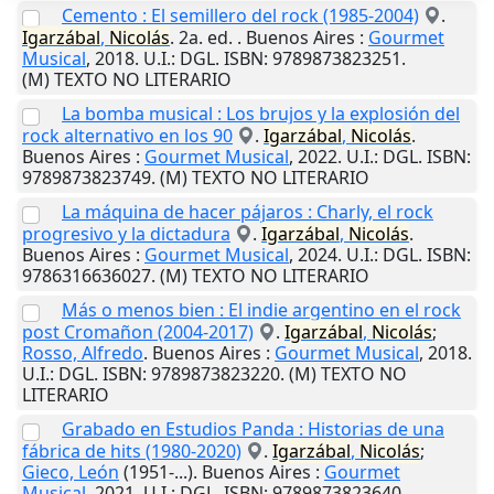
Cemento : El semillero del rock (1985-2004)
.
Igarzábal
,
Nicolás
. 2a. ed. .
Buenos Aires
:
Gourmet
Musical
,
2018
.
U.I.
: DGL. ISBN: 9789873823251.
(M) TEXTO NO LITERARIO
La bomba musical : Los brujos y la explosión del
rock alternativo en los 90
.
Igarzábal
,
Nicolás
.
Buenos Aires
:
Gourmet Musical
,
2022
.
U.I.
: DGL. ISBN:
9789873823749. (M) TEXTO NO LITERARIO
La máquina de hacer pájaros : Charly, el rock
progresivo y la dictadura
.
Igarzábal
,
Nicolás
.
Buenos Aires
:
Gourmet Musical
,
2024
.
U.I.
: DGL. ISBN:
9786316636027. (M) TEXTO NO LITERARIO
Más o menos bien : El indie argentino en el rock
post Cromañon (2004-2017)
.
Igarzábal
,
Nicolás
;
Rosso, Alfredo
.
Buenos Aires
:
Gourmet Musical
,
2018
.
U.I.
: DGL. ISBN: 9789873823220. (M) TEXTO NO
LITERARIO
Grabado en Estudios Panda : Historias de una
fábrica de hits (1980-2020)
.
Igarzábal
,
Nicolás
;
Gieco, León
(1951-...).
Buenos Aires
:
Gourmet
Musical
,
2021
.
U.I.
: DGL. ISBN: 9789873823640.