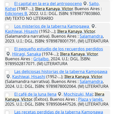
El capital en la era del antropoceno
.
Saito,
Kohei
(1987-...);
Illera
Kanaya
,
Víctor
.
Buenos Aires
:
Ediciones B
,
2022
.
U.I.
: DGL. ISBN: 9789877803860.
(M) TEXTO NO LITERARIO
Los misterios de la taberna Kamogawa
.
Kashiwai, Hisashi
(1952-...);
Illera
Kanaya
,
Víctor
.
(Salamandra narrativa).
Buenos Aires
:
Salamandra
,
2023
.
U.I.
: DGL. ISBN: 9789878001791. (M) LITERATURA
El pequeño estudio de los recuerdos perdidos
.
Hiiragi, Sanaka
(1974-...);
Illera
Kanaya
,
Víctor
.
Buenos Aires
:
Grijalbo
,
2024
.
U.I.
: DGL. ISBN:
9789502817071. (M) LITERATURA
Las deliciosas historias de la taberna Kamogawa
.
Kashiwai, Hisashi
(1952-...);
Illera
Kanaya
,
Víctor
.
(Salamandra narrativa).
Buenos Aires
:
Salamandra
,
2024
.
U.I.
: DGL. ISBN: 9789878002064. (M) LITERATURA
El café de la luna llena
.
Mochizuki, Mai
;
Illera
Kanaya
,
Víctor
. (Éxitos).
Buenos Aires
:
Plaza y Janés
,
2025
.
U.I.
: DGL. ISBN: 9789506447526. (M) LITERATURA
Las recetas perdidas de la taberna Kamogawa