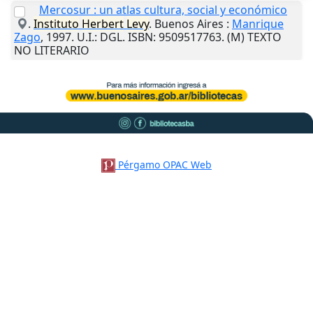
Mercosur : un atlas cultura, social y económico
.
Instituto
Herbert
Levy
.
Buenos Aires
:
Manrique
Zago
,
1997
.
U.I.
: DGL. ISBN: 9509517763. (M) TEXTO
NO LITERARIO
Pérgamo OPAC Web