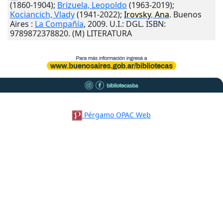
(1860-1904);
Brizuela, Leopoldo
(1963-2019);
Kociancich, Vlady
(1941-2022);
Irovsky
,
Ana
.
Buenos
Aires
:
La Compañía
,
2009
.
U.I.
: DGL. ISBN:
9789872378820. (M) LITERATURA
Pérgamo OPAC Web