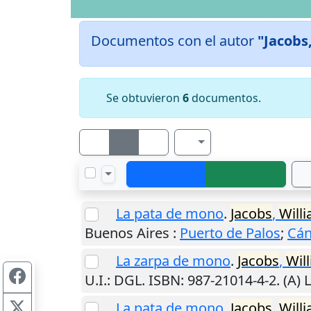
Documentos con el autor
"Jacobs
Se obtuvieron
6
documentos.
La pata de mono
.
Jacobs
,
Will
Buenos Aires
:
Puerto de Palos
;
Cán
La zarpa de mono
.
Jacobs
,
Wil
U.I.
: DGL. ISBN: 987-21014-4-2. (A)
La pata de mono
.
Jacobs
,
Will