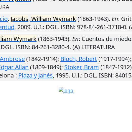
TURA
cio
.
Jacobs
,
William
Wymark
(1863-1943).
En
: Gri
entud
,
2009
.
U.I.
: DGL. ISBN: 978-84-261-3718-0.
lliam
Wymark
(1863-1943).
En
: Cuentos de miedo 
: DGL. ISBN: 84-261-3280-4. (A) LITERATURA
, Ambrose
(1842-1914);
Bloch, Robert
(1917-1994)
Edgar Allan
(1809-1849);
Stoker, Bram
(1847-1912)
elona
:
Plaza y Janés
,
1995
.
U.I.
: DGL. ISBN: 8401