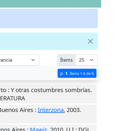
Ítems
p.
1
.
6
Ítems 1-6 de
rto : Y otras costumbres sombrías.
LITERATURA
Buenos Aires
:
Interzona
,
2003
.
nos Aires
:
Mawis
,
2010
.
U.I.
: DGL.