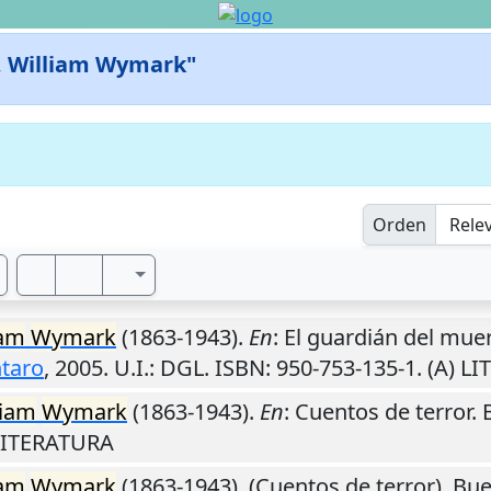
, William Wymark"
Orden
iam
Wymark
(1863-1943).
En
: El guardián del mue
taro
,
2005
.
U.I.
: DGL. ISBN: 950-753-135-1. (A) 
liam
Wymark
(1863-1943).
En
: Cuentos de terror.
 LITERATURA
iam
Wymark
(1863-1943). (Cuentos de terror).
Bue