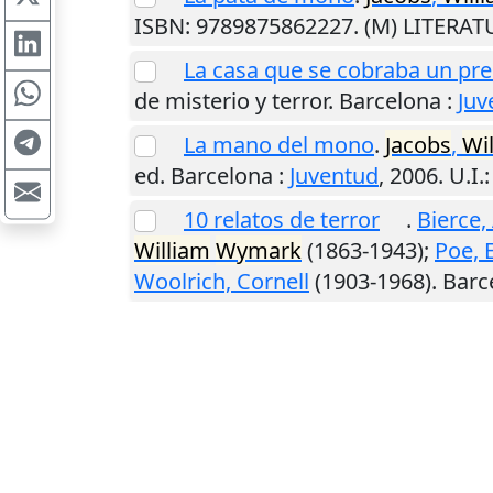
ISBN: 9789875862227. (M) LITERA
La casa que se cobraba un pre
de misterio y terror.
Barcelona
:
Juv
La mano del mono
.
Jacobs
,
Wi
ed.
Barcelona
:
Juventud
,
2006
.
U.I.
10 relatos de terror
.
Bierce
William
Wymark
(1863-1943);
Poe, 
Woolrich, Cornell
(1903-1968).
Barc