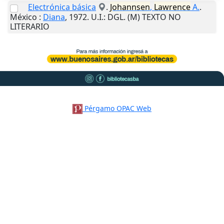
Electrónica básica
.
Johannsen
,
Lawrence
A.
.
México
:
Diana
,
1972
.
U.I.
: DGL. (M) TEXTO NO
LITERARIO
Pérgamo OPAC Web