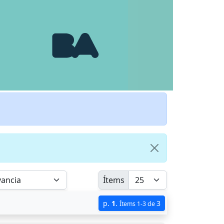
Ítems
p.
1
.
3
Ítems 1-3 de