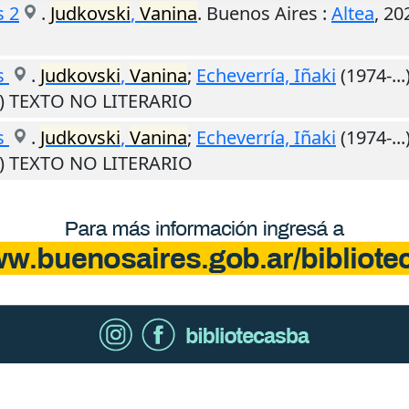
s 2
.
Judkovski
,
Vanina
.
Buenos Aires
:
Altea
,
20
s
.
Judkovski
,
Vanina
;
Echeverría, Iñaki
(1974-...
M) TEXTO NO LITERARIO
s
.
Judkovski
,
Vanina
;
Echeverría, Iñaki
(1974-...
M) TEXTO NO LITERARIO