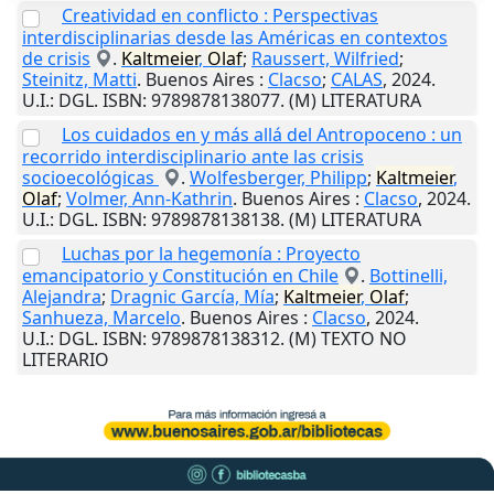
Creatividad en conflicto : Perspectivas
interdisciplinarias desde las Américas en contextos
de crisis
.
Kaltmeier
,
Olaf
;
Raussert, Wilfried
;
Steinitz, Matti
.
Buenos Aires
:
Clacso
;
CALAS
,
2024
.
U.I.
: DGL. ISBN: 9789878138077. (M) LITERATURA
Los cuidados en y más allá del Antropoceno : un
recorrido interdisciplinario ante las crisis
socioecológicas
.
Wolfesberger, Philipp
;
Kaltmeier
,
Olaf
;
Volmer, Ann-Kathrin
.
Buenos Aires
:
Clacso
,
2024
.
U.I.
: DGL. ISBN: 9789878138138. (M) LITERATURA
Luchas por la hegemonía : Proyecto
emancipatorio y Constitución en Chile
.
Bottinelli,
Alejandra
;
Dragnic García, Mía
;
Kaltmeier
,
Olaf
;
Sanhueza, Marcelo
.
Buenos Aires
:
Clacso
,
2024
.
U.I.
: DGL. ISBN: 9789878138312. (M) TEXTO NO
LITERARIO