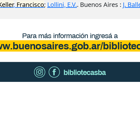
Keller
,
Francisco
;
Lollini, E.V.
.
Buenos Aires
:
J. Bal