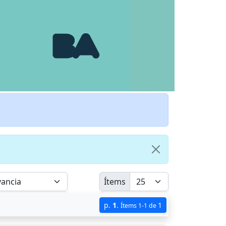
Ítems
p.
1
.
1
Ítems 1-1 de