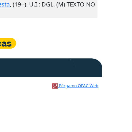
lesta
,
(19--)
.
U.I.
: DGL. (M) TEXTO NO
Pérgamo OPAC Web