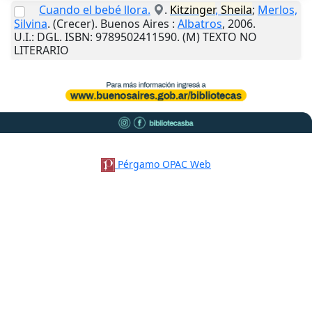
Cuando el bebé llora.
.
Kitzinger
,
Sheila
;
Merlos,
Silvina
. (Crecer).
Buenos Aires
:
Albatros
,
2006
.
U.I.
: DGL. ISBN: 9789502411590. (M) TEXTO NO
LITERARIO
Pérgamo OPAC Web