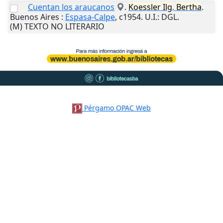
Cuentan los araucanos
.
Koessler
Ilg
,
Bertha
.
Buenos Aires
:
Espasa-Calpe
,
c1954
.
U.I.
: DGL.
(M) TEXTO NO LITERARIO
Pérgamo OPAC Web