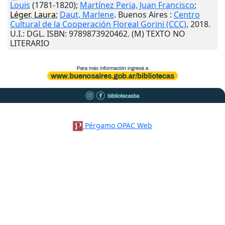
Louis
(1781-1820);
Martínez Peria, Juan Francisco
;
Léger
,
Laura
;
Daut, Marlene
.
Buenos Aires
:
Centro
Cultural de la Cooperación Floreal Gorini (CCC)
,
2018
.
U.I.
: DGL. ISBN: 9789873920462. (M) TEXTO NO
LITERARIO
Pérgamo OPAC Web