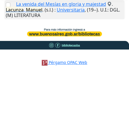
La venida del Mesías en gloria y majestad
.
Lacunza
,
Manuel
.
(s.l.)
:
Universitaria
,
(19--)
.
U.I.
: DGL.
(M) LITERATURA
Pérgamo OPAC Web