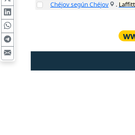
Chéjov según Chéjov
.
Laffit