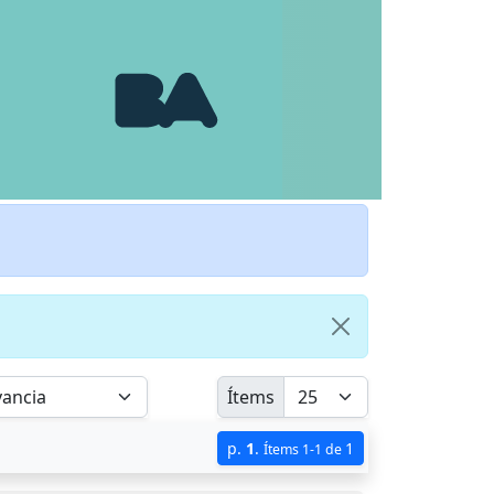
Ítems
p.
1
.
1
Ítems 1-1 de