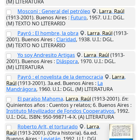
(M) LITERATURA
Mosconi : General del petróleo
.
Larra
,
Raúl
(1913-2001).
Buenos Aires
:
Futuro
,
1957
.
U.I.
: DGL.
(M) TEXTO NO LITERARIO
Payró : El hombre, la obra
.
Larra
,
Raúl
(1913-
2001).
Buenos Aires
:
Claridad
,
1938
.
U.I.
: DGL.
(M) TEXTO NO LITERARIO
Yo soy Andresito Artigas
.
Larra
,
Raúl
(1913-
2001).
Buenos Aires
:
Diáspora
,
1970
.
U.I.
: DGL.
(M) LITERATURA
Payró : el novelista de la democracia
.
Larra
,
Raúl
(1913-2001). 3a.ed.
Buenos Aires
:
La
Mandrágora
,
1960
.
U.I.
: DGL. (M) LITERATURA
El paraíso Mahoma
.
Larra
,
Raúl
(1913-2001).
En
:
Quinientos años : Cuentos y relatos; 6.
Buenos Aires
:
Instituto Movilizador de Fondos Cooperativos
,
1992
.
U.I.
: DGL. ISBN: 950-99871-4-X. (A) LITERATURA
Roberto Arlt, el torturado
.
Larra
,
Raúl
(1913-2001). (Otra historia). 6a.ed.
Buenos Aires
:
Leviatán
,
1992
.
U.I.
: DGL.