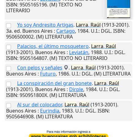
ISBN: 9505165196. (M) TEXTO NO
LITERARIO
Yo soy Andresito Artigas
.
Larra
,
Raúl
(1913-2001).
3a. ed.
Buenos Aires
:
Cartago
,
1984
.
U.I.
: DGL. ISBN:
9506500002. (M) LITERATURA
Palacios, el último mosquetero
.
Larra
,
Raúl
(1913-2001).
Buenos Aires
:
Leviatán
,
1988
.
U.I.
: DGL.
ISBN: 9505164807. (M) TEXTO NO LITERARIO
Con pelos y señales
.
Larra
,
Raúl
(1913-2001).
Buenos Aires
:
Futuro
,
1986
.
U.I.
: DGL. (M) LITERATURA
La conspiración del gran bonete
.
Larra
,
Raúl
(1913-2001).
Buenos Aires
:
Dirple
,
1984
.
U.I.
: DGL.
ISBN: 950951800X. (M) LITERATURA
Al sur del colocador
.
Larra
,
Raúl
(1913-2001).
Buenos Aires
:
Eurindia
,
1983
.
U.I.
: DGL. ISBN:
9505646908. (M) LITERATURA