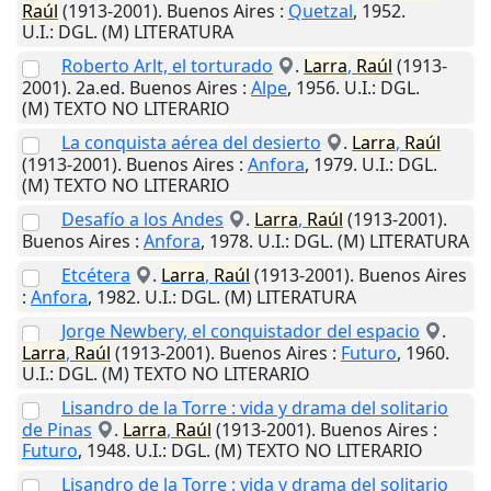
Raúl
(1913-2001).
Buenos Aires
:
Quetzal
,
1952
.
U.I.
: DGL. (M) LITERATURA
Roberto Arlt, el torturado
.
Larra
,
Raúl
(1913-
2001). 2a.ed.
Buenos Aires
:
Alpe
,
1956
.
U.I.
: DGL.
(M) TEXTO NO LITERARIO
La conquista aérea del desierto
.
Larra
,
Raúl
(1913-2001).
Buenos Aires
:
Anfora
,
1979
.
U.I.
: DGL.
(M) TEXTO NO LITERARIO
Desafío a los Andes
.
Larra
,
Raúl
(1913-2001).
Buenos Aires
:
Anfora
,
1978
.
U.I.
: DGL. (M) LITERATURA
Etcétera
.
Larra
,
Raúl
(1913-2001).
Buenos Aires
:
Anfora
,
1982
.
U.I.
: DGL. (M) LITERATURA
Jorge Newbery, el conquistador del espacio
.
Larra
,
Raúl
(1913-2001).
Buenos Aires
:
Futuro
,
1960
.
U.I.
: DGL. (M) TEXTO NO LITERARIO
Lisandro de la Torre : vida y drama del solitario
de Pinas
.
Larra
,
Raúl
(1913-2001).
Buenos Aires
:
Futuro
,
1948
.
U.I.
: DGL. (M) TEXTO NO LITERARIO
Lisandro de la Torre : vida y drama del solitario