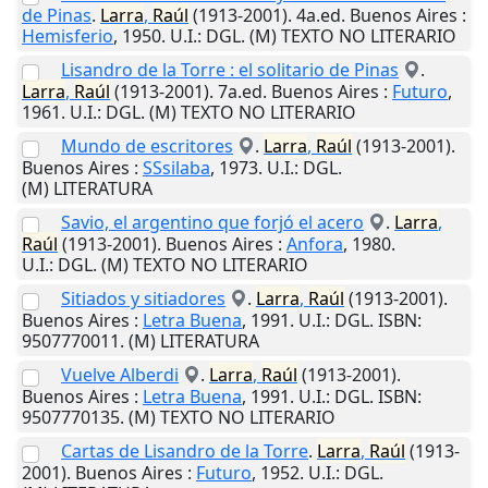
de Pinas
.
Larra
,
Raúl
(1913-2001). 4a.ed.
Buenos Aires
:
Hemisferio
,
1950
.
U.I.
: DGL. (M) TEXTO NO LITERARIO
Lisandro de la Torre : el solitario de Pinas
.
Larra
,
Raúl
(1913-2001). 7a.ed.
Buenos Aires
:
Futuro
,
1961
.
U.I.
: DGL. (M) TEXTO NO LITERARIO
Mundo de escritores
.
Larra
,
Raúl
(1913-2001).
Buenos Aires
:
SSsilaba
,
1973
.
U.I.
: DGL.
(M) LITERATURA
Savio, el argentino que forjó el acero
.
Larra
,
Raúl
(1913-2001).
Buenos Aires
:
Anfora
,
1980
.
U.I.
: DGL. (M) TEXTO NO LITERARIO
Sitiados y sitiadores
.
Larra
,
Raúl
(1913-2001).
Buenos Aires
:
Letra Buena
,
1991
.
U.I.
: DGL. ISBN:
9507770011. (M) LITERATURA
Vuelve Alberdi
.
Larra
,
Raúl
(1913-2001).
Buenos Aires
:
Letra Buena
,
1991
.
U.I.
: DGL. ISBN:
9507770135. (M) TEXTO NO LITERARIO
Cartas de Lisandro de la Torre
.
Larra
,
Raúl
(1913-
2001).
Buenos Aires
:
Futuro
,
1952
.
U.I.
: DGL.