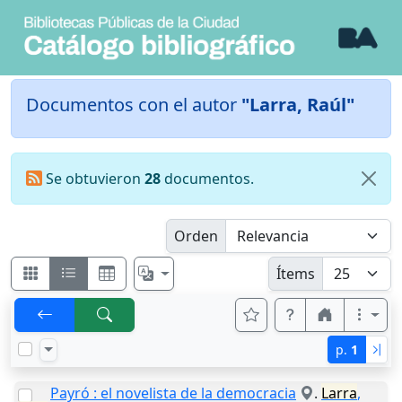
Documentos con el autor
"Larra, Raúl"
Se obtuvieron
28
documentos.
Orden
Ítems
p.
1
Payró : el novelista de la democracia
.
Larra
,