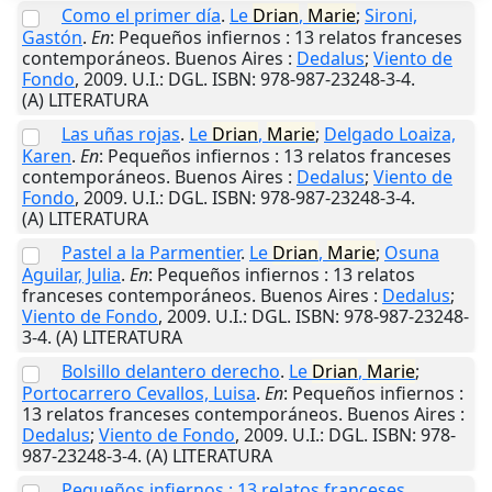
Como el primer día
.
Le
Drian
,
Marie
;
Sironi,
Gastón
.
En
: Pequeños infiernos : 13 relatos franceses
contemporáneos.
Buenos Aires
:
Dedalus
;
Viento de
Fondo
,
2009
.
U.I.
: DGL. ISBN: 978-987-23248-3-4.
(A) LITERATURA
Las uñas rojas
.
Le
Drian
,
Marie
;
Delgado Loaiza,
Karen
.
En
: Pequeños infiernos : 13 relatos franceses
contemporáneos.
Buenos Aires
:
Dedalus
;
Viento de
Fondo
,
2009
.
U.I.
: DGL. ISBN: 978-987-23248-3-4.
(A) LITERATURA
Pastel a la Parmentier
.
Le
Drian
,
Marie
;
Osuna
Aguilar, Julia
.
En
: Pequeños infiernos : 13 relatos
franceses contemporáneos.
Buenos Aires
:
Dedalus
;
Viento de Fondo
,
2009
.
U.I.
: DGL. ISBN: 978-987-23248-
3-4. (A) LITERATURA
Bolsillo delantero derecho
.
Le
Drian
,
Marie
;
Portocarrero Cevallos, Luisa
.
En
: Pequeños infiernos :
13 relatos franceses contemporáneos.
Buenos Aires
:
Dedalus
;
Viento de Fondo
,
2009
.
U.I.
: DGL. ISBN: 978-
987-23248-3-4. (A) LITERATURA
Pequeños infiernos : 13 relatos franceses