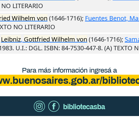
O NO LITERARIO
ried
Wilhelm
von
(1646-1716);
Fuentes Benot, Ma
TEXTO NO LITERARIO
.
Leibniz
,
Gottfried
Wilhelm
von
(1646-1716);
Sama
1983
.
U.I.
: DGL. ISBN: 84-7530-447-8. (A) TEXTO