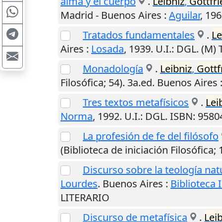
alma y el cuerpo
.
Leibniz
,
Gottfri
Madrid - Buenos Aires
:
Aguilar
,
196
Tratados fundamentales
.
Le
Aires
:
Losada
,
1939
.
U.I.
: DGL. (M
Monadología
.
Leibniz
,
Gottf
Filosófica; 54). 3a.ed.
Buenos Aires
Tres textos metafísicos
.
Lei
Norma
,
1992
.
U.I.
: DGL. ISBN: 958
La profesión de fe del filósofo
(Biblioteca de iniciación Filosófica; 
Discurso sobre la teología nat
Lourdes
.
Buenos Aires
:
Biblioteca 
LITERARIO
Discurso de metafísica
.
Lei