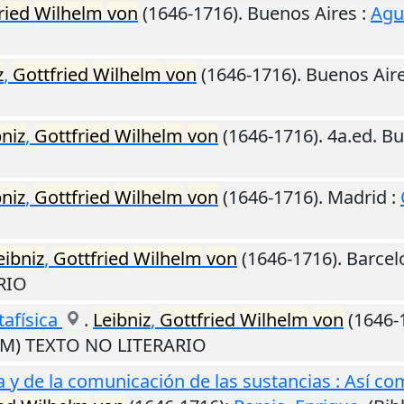
ried
Wilhelm
von
(1646-1716).
Buenos Aires
:
Agui
z
,
Gottfried
Wilhelm
von
(1646-1716).
Buenos Air
bniz
,
Gottfried
Wilhelm
von
(1646-1716). 4a.ed.
Bu
bniz
,
Gottfried
Wilhelm
von
(1646-1716).
Madrid
:
eibniz
,
Gottfried
Wilhelm
von
(1646-1716).
Barcel
RIO
tafísica
.
Leibniz
,
Gottfried
Wilhelm
von
(1646-
 (M) TEXTO NO LITERARIO
 y de la comunicación de las sustancias : Así co