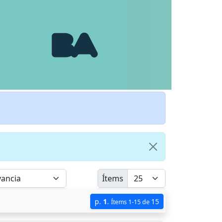
Ítems
p.
1
.
15
Ítems 1-15 de