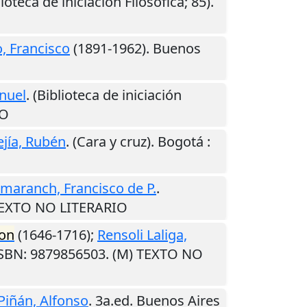
lioteca de iniciación Filosófica; 85).
, Francisco
(1891-1962).
Buenos
nuel
. (Biblioteca de iniciación
IO
ejía, Rubén
. (Cara y cruz).
Bogotá
:
maranch, Francisco de P.
.
 TEXTO NO LITERARIO
on
(1646-1716);
Rensoli Laliga,
ISBN: 9879856503. (M) TEXTO NO
Piñán, Alfonso
. 3a.ed.
Buenos Aires