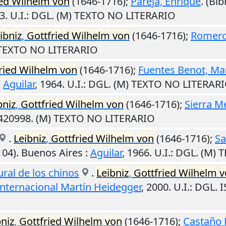
ed
Wilhelm
von
(1646-1716);
Pareja, Enrique
. (Bib
3
.
U.I.
: DGL. (M) TEXTO NO LITERARIO
ibniz
,
Gottfried
Wilhelm
von
(1646-1716);
Romero
) TEXTO NO LITERARIO
ried
Wilhelm
von
(1646-1716);
Fuentes Benot, Ma
:
Aguilar
,
1964
.
U.I.
: DGL. (M) TEXTO NO LITERAR
bniz
,
Gottfried
Wilhelm
von
(1646-1716);
Sierra M
0420998. (M) TEXTO NO LITERARIO
.
Leibniz
,
Gottfried
Wilhelm
von
(1646-1716);
Sa
104).
Buenos Aires
:
Aguilar
,
1966
.
U.I.
: DGL. (M)
ural de los chinos
.
Leibniz
,
Gottfried
Wilhelm
v
Internacional Martín Heidegger
,
2000
.
U.I.
: DGL. 
bniz
,
Gottfried
Wilhelm
von
(1646-1716);
Castaño 