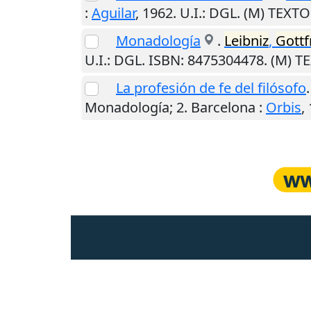
:
Aguilar
,
1962
.
U.I.
: DGL. (M) TEXT
Monadología
.
Leibniz
,
Gottf
U.I.
: DGL. ISBN: 8475304478. (M) 
La profesión de fe del filósofo
Monadología; 2.
Barcelona
:
Orbis
,