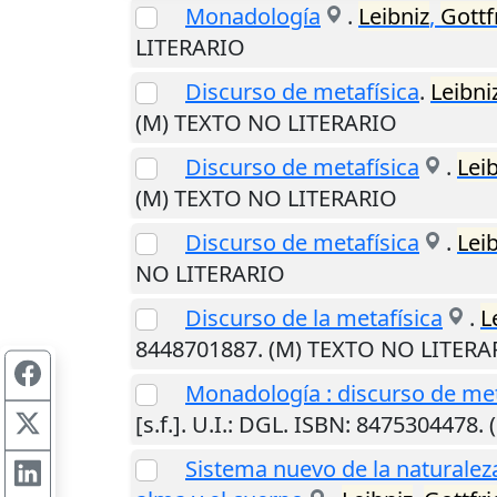
Monadología
.
Leibniz
,
Gottf
LITERARIO
Discurso de metafísica
.
Leibni
(M) TEXTO NO LITERARIO
Discurso de metafísica
.
Lei
(M) TEXTO NO LITERARIO
Discurso de metafísica
.
Lei
NO LITERARIO
Discurso de la metafísica
.
L
8448701887. (M) TEXTO NO LITERA
Monadología : discurso de me
[s.f.]
.
U.I.
: DGL. ISBN: 8475304478.
Sistema nuevo de la naturaleza