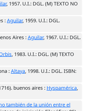
lar
,
1957
.
U.I.
: DGL. (M) TEXTO NO
es
:
Aguilar
,
1959
.
U.I.
: DGL.
enos Aires
:
Aguilar
,
1967
.
U.I.
: DGL.
Orbis
,
1983
.
U.I.
: DGL. (M) TEXTO
ona
:
Altaya
,
1998
.
U.I.
: DGL. ISBN:
1716).
buenos aires
:
Hyspamérica
,
mo también de la unión entre el